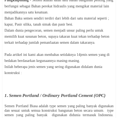
Pangkalpinang
- Semen adalah salah satu bahan bangunan penting yang
berfungsi sebagai Bahan perekat hidraulis yang mengikat material lain
menjadikannya satu kesatuan.
Bahan Baku semen sendiri terdiri dari lebih dari satu material seperti ;
kapur, Pasir silika, tanah simak dan pasir besi.
Dalam dunia pengecoran, semen menjadi unsur paling perlu untuk
memilih kuat susunan beton, supaya takaran kuat tekan terhadap beton
terkait terhadap jumlah pemanfaatan semen dalam takaranya.
Pada artikel ini kami akan menbahas setidaknya 14jenis semen yang di
bedakan berdasarkan kegunaannya masing-masing.
Inilah beberapa jenis semen yang sering digunakan didalam dunia
konstruksi :
1
.
Semen Portland / Ordinary Portland Cement (OPC)
Semen Portland Biasa adalah type semen yang paling banyak digunakan
dan sesuai untuk semua konstruksi bangunan beton secara umum. type
semen yang paling banyak digunakan didunia termasuk Indonesia.