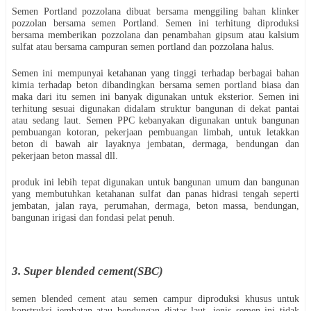
Semen Portland pozzolana dibuat bersama menggiling bahan klinker
pozzolan bersama semen Portland. Semen ini terhitung diproduksi
bersama memberikan pozzolana dan penambahan gipsum atau kalsium
sulfat atau bersama campuran semen portland dan pozzolana halus.
Semen ini mempunyai ketahanan yang tinggi terhadap berbagai bahan
kimia terhadap beton dibandingkan bersama semen portland biasa dan
maka dari itu semen ini banyak digunakan untuk eksterior. Semen ini
terhitung sesuai digunakan didalam struktur bangunan di dekat pantai
atau sedang laut. Semen PPC kebanyakan digunakan untuk bangunan
pembuangan kotoran, pekerjaan pembuangan limbah, untuk letakkan
beton di bawah air layaknya jembatan, dermaga, bendungan dan
pekerjaan beton massal dll.
produk ini lebih tepat digunakan untuk bangunan umum dan bangunan
yang membutuhkan ketahanan sulfat dan panas hidrasi tengah seperti
jembatan, jalan raya, perumahan, dermaga, beton massa, bendungan,
bangunan irigasi dan fondasi pelat penuh.
3. Super blended cement(SBC)
semen blended cement atau semen campur diproduksi khusus untuk
konstruksi jembatan atau bendungan diatas laut. jenis semen ini tidak