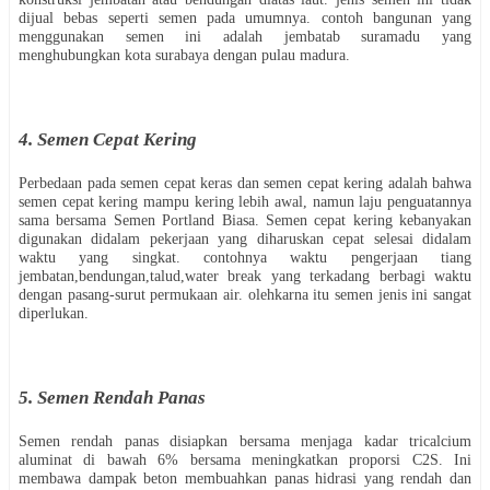
dijual bebas seperti semen pada umumnya. contoh bangunan yang
menggunakan semen ini adalah jembatab suramadu yang
menghubungkan kota surabaya dengan pulau madura.
4. Semen Cepat Kering
Perbedaan pada semen cepat keras dan semen cepat kering adalah bahwa
semen cepat kering mampu kering lebih awal, namun laju penguatannya
sama bersama Semen Portland Biasa. Semen cepat kering kebanyakan
digunakan didalam pekerjaan yang diharuskan cepat selesai didalam
waktu yang singkat. contohnya waktu pengerjaan tiang
jembatan,bendungan,talud,water break yang terkadang berbagi waktu
dengan pasang-surut permukaan air. olehkarna itu semen jenis ini sangat
diperlukan.
5. Semen Rendah Panas
Semen rendah panas disiapkan bersama menjaga kadar tricalcium
aluminat di bawah 6% bersama meningkatkan proporsi C2S. Ini
membawa dampak beton membuahkan panas hidrasi yang rendah dan