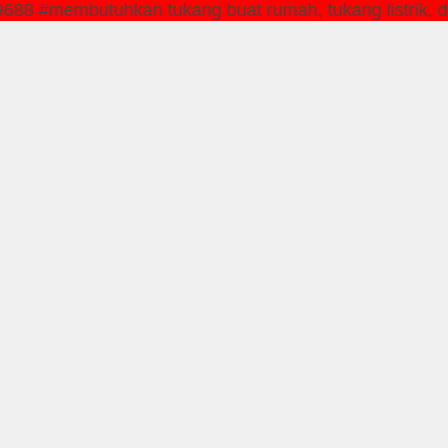
ukang buat rumah, tukang listrik, dll. hub.0813-7750-