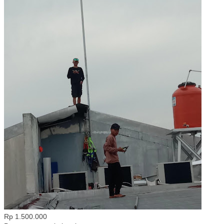
Rp 1.500.000