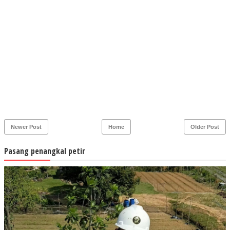
Newer Post
Home
Older Post
Pasang penangkal petir