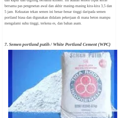
dan kapur dan digiling bersama klinker. Ini adalah semen cepat keras
bersama pas pengesetan awal dan akhir masing-masing kira-kira 3,5 dan
5 jam. Kekuatan tekan semen ini benar-benar tinggi daripada semen
portland biasa dan digunakan didalam pekerjaan di mana beton mampu
mengalami suhu tinggi, terkena es, dan bahan asam.
7. Semen portland putih / White Portland Cement (WPC)