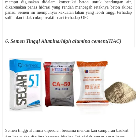
mampu digunakan didalam konstruksi beton untuk bendungan air,
dikarenakan panas hidrasi yang rendah mencegah retaknya beton akibat
panas. Semen ini mempunyai kekuatan tahan yang lebih tinggi terhadap
sulfat dan tidak cukup reaktif dari terhadap OPC.
6. Semen Tinggi Alumina/high alumina cement(HAC)
Semen tinggi alumina diperoleh bersama mencairkan campuran bauksit