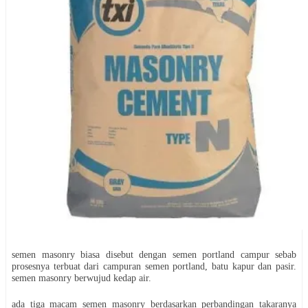
semen masonry biasa disebut dengan semen portland campur sebab
prosesnya terbuat dari campuran semen portland, batu kapur dan pasir.
semen masonry berwujud kedap air.
ada tiga macam semen masonry berdasarkan perbandingan takaranya