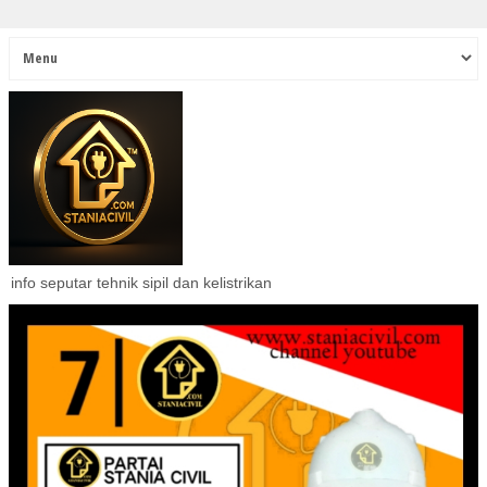
info seputar tehnik sipil dan kelistrikan