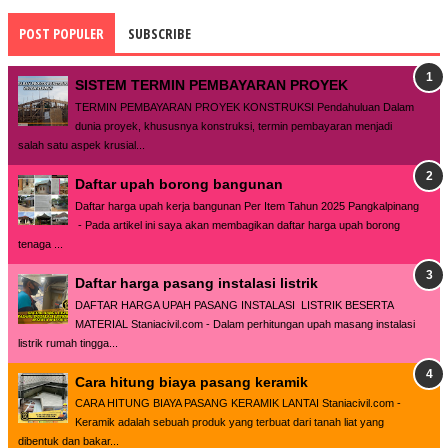
POST POPULER
SUBSCRIBE
SISTEM TERMIN PEMBAYARAN PROYEK
TERMIN PEMBAYARAN PROYEK KONSTRUKSI Pendahuluan Dalam
dunia proyek, khususnya konstruksi, termin pembayaran menjadi
salah satu aspek krusial...
Daftar upah borong bangunan
Daftar harga upah kerja bangunan Per Item Tahun 2025 Pangkalpinang
- Pada artikel ini saya akan membagikan daftar harga upah borong
tenaga ...
Daftar harga pasang instalasi listrik
DAFTAR HARGA UPAH PASANG INSTALASI LISTRIK BESERTA
MATERIAL Staniacivil.com - Dalam perhitungan upah masang instalasi
listrik rumah tingga...
Cara hitung biaya pasang keramik
CARA HITUNG BIAYA PASANG KERAMIK LANTAI Staniacivil.com -
Keramik adalah sebuah produk yang terbuat dari tanah liat yang
dibentuk dan bakar...