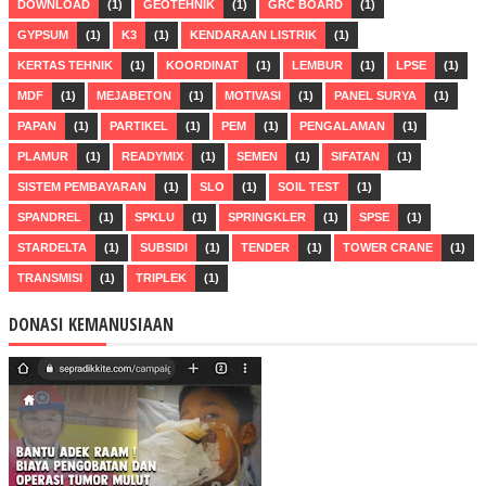
DOWNLOAD
(1)
GEOTEHNIK
(1)
GRC BOARD
(1)
GYPSUM
(1)
K3
(1)
KENDARAAN LISTRIK
(1)
KERTAS TEHNIK
(1)
KOORDINAT
(1)
LEMBUR
(1)
LPSE
(1)
MDF
(1)
MEJABETON
(1)
MOTIVASI
(1)
PANEL SURYA
(1)
PAPAN
(1)
PARTIKEL
(1)
PEM
(1)
PENGALAMAN
(1)
PLAMUR
(1)
READYMIX
(1)
SEMEN
(1)
SIFATAN
(1)
SISTEM PEMBAYARAN
(1)
SLO
(1)
SOIL TEST
(1)
SPANDREL
(1)
SPKLU
(1)
SPRINGKLER
(1)
SPSE
(1)
STARDELTA
(1)
SUBSIDI
(1)
TENDER
(1)
TOWER CRANE
(1)
TRANSMISI
(1)
TRIPLEK
(1)
DONASI KEMANUSIAAN